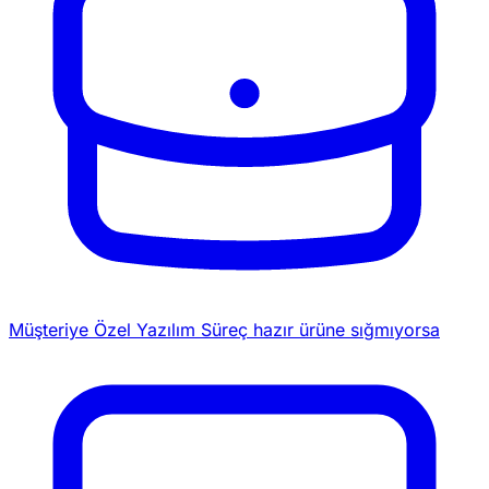
Müşteriye Özel Yazılım
Süreç hazır ürüne sığmıyorsa