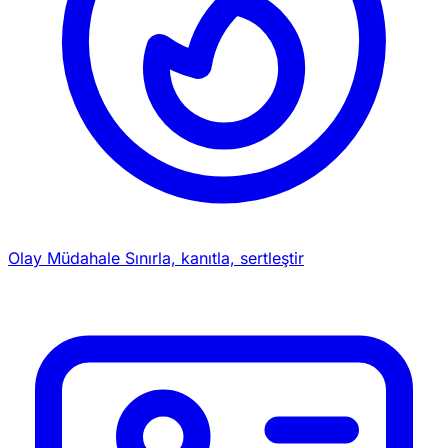
Olay Müdahale
Sınırla, kanıtla, sertleştir