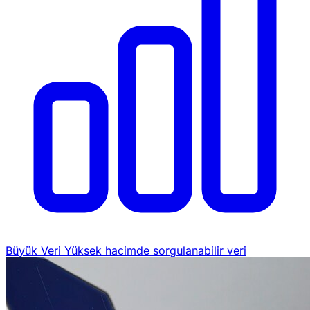
Büyük Veri
Yüksek hacimde sorgulanabilir veri