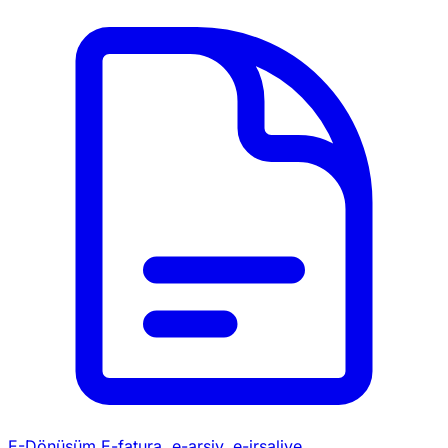
E-Dönüşüm
E-fatura, e-arşiv, e-irsaliye