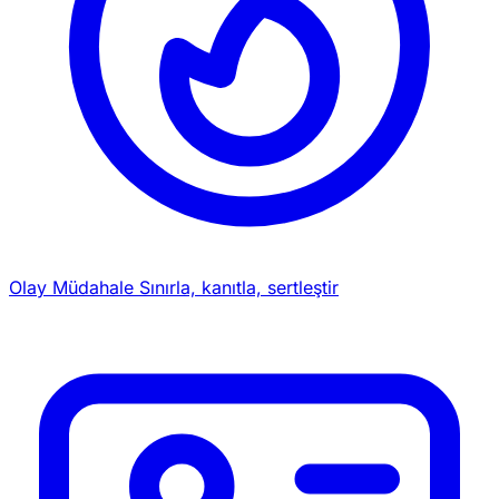
Olay Müdahale
Sınırla, kanıtla, sertleştir