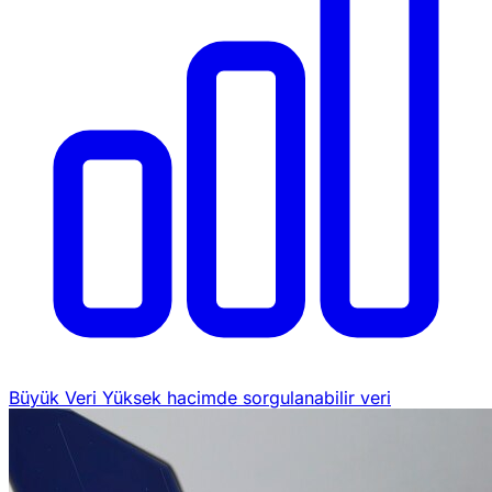
Büyük Veri
Yüksek hacimde sorgulanabilir veri