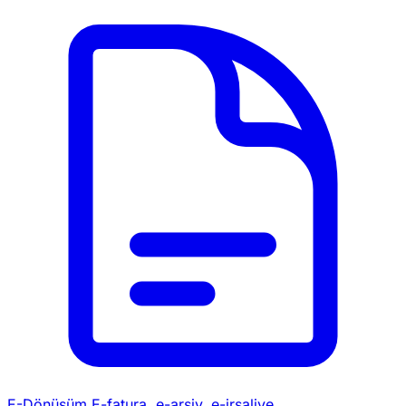
E-Dönüşüm
E-fatura, e-arşiv, e-irsaliye