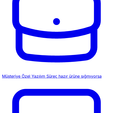
Müşteriye Özel Yazılım
Süreç hazır ürüne sığmıyorsa