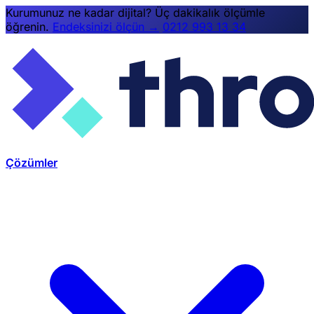
Kurumunuz ne kadar dijital? Üç dakikalık ölçümle
öğrenin.
Endeksinizi ölçün →
0212 993 13 34
Çözümler