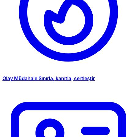
Olay Müdahale
Sınırla, kanıtla, sertleştir