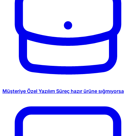
Müşteriye Özel Yazılım
Süreç hazır ürüne sığmıyorsa