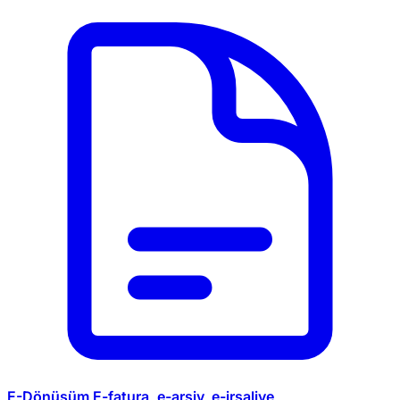
E-Dönüşüm
E-fatura, e-arşiv, e-irsaliye