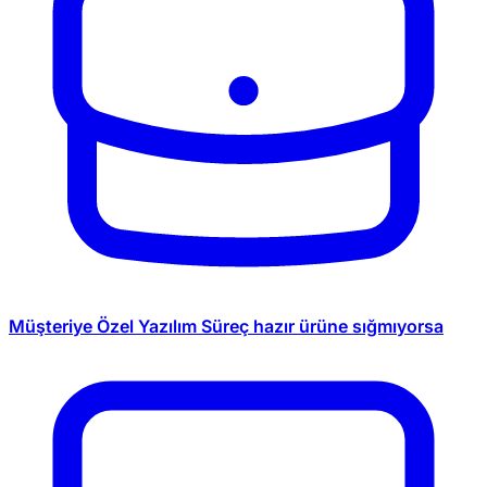
Müşteriye Özel Yazılım
Süreç hazır ürüne sığmıyorsa