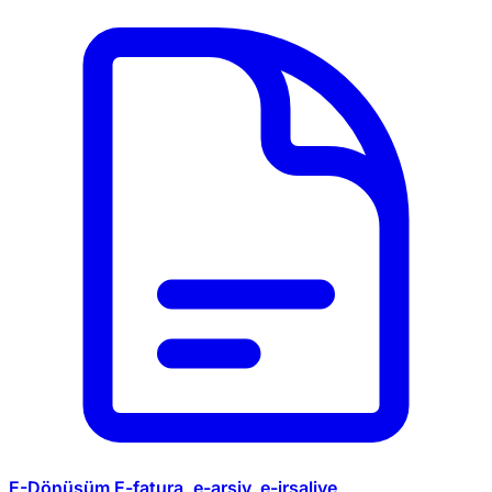
E-Dönüşüm
E-fatura, e-arşiv, e-irsaliye