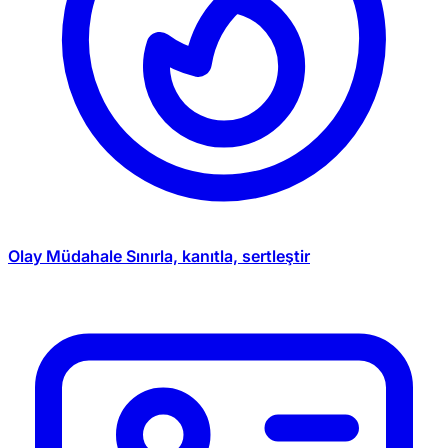
Olay Müdahale
Sınırla, kanıtla, sertleştir