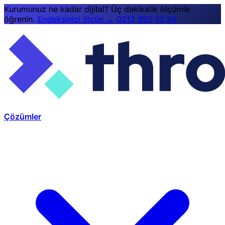
Kurumunuz ne kadar dijital? Üç dakikalık ölçümle
öğrenin.
Endeksinizi ölçün →
0212 993 13 34
Çözümler