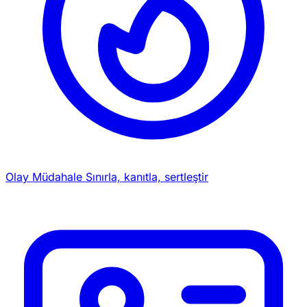
Olay Müdahale
Sınırla, kanıtla, sertleştir