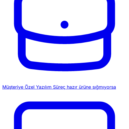
Müşteriye Özel Yazılım
Süreç hazır ürüne sığmıyorsa