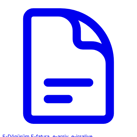
E-Dönüşüm
E-fatura, e-arşiv, e-irsaliye