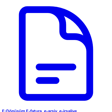
E-Dönüşüm
E-fatura, e-arşiv, e-irsaliye