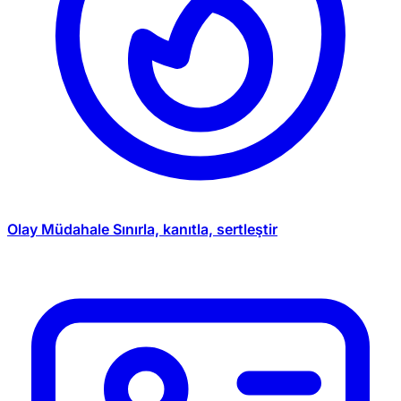
Olay Müdahale
Sınırla, kanıtla, sertleştir