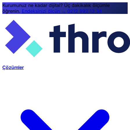
Kurumunuz ne kadar dijital? Üç dakikalık ölçümle
öğrenin.
Endeksinizi ölçün →
0212 993 13 34
Çözümler