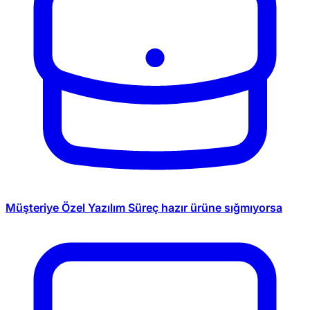
Müşteriye Özel Yazılım
Süreç hazır ürüne sığmıyorsa