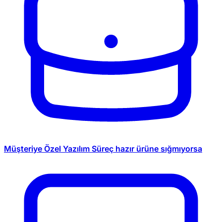
Müşteriye Özel Yazılım
Süreç hazır ürüne sığmıyorsa