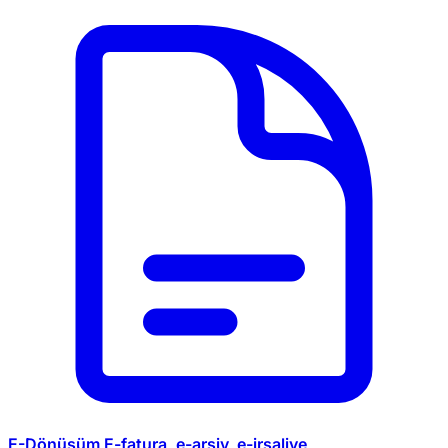
E-Dönüşüm
E-fatura, e-arşiv, e-irsaliye