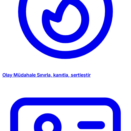
Olay Müdahale
Sınırla, kanıtla, sertleştir