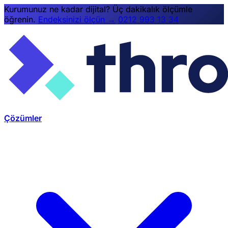
Kurumunuz ne kadar dijital? Üç dakikalık ölçümle
öğrenin.
Endeksinizi ölçün →
0212 993 13 34
Çözümler